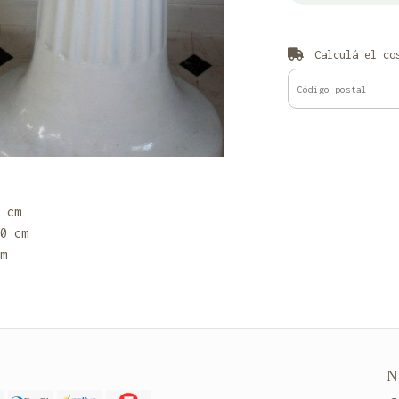
Calculá el cos
 cm
0 cm
m
N