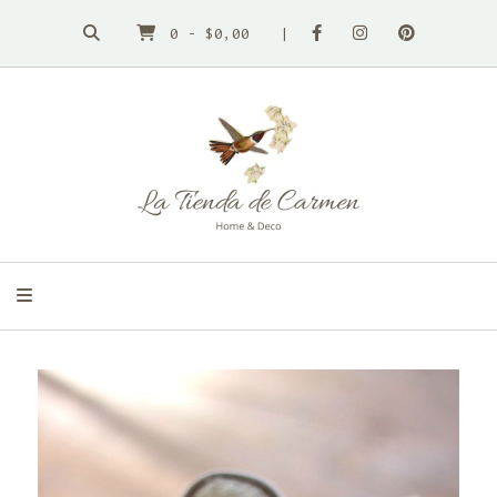
0
-
$0,00