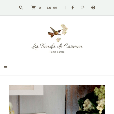
0
-
$0,00