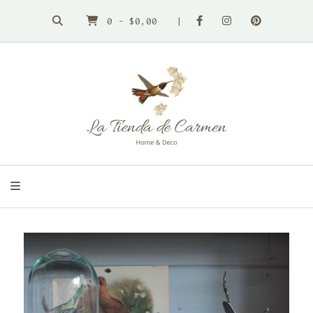
0
-
$0,00