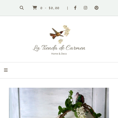
0
-
$0,00