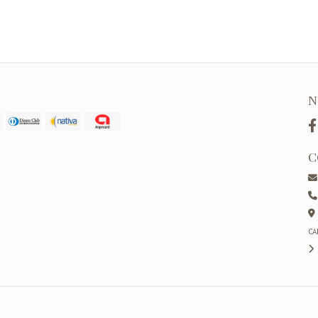
N
C
CA