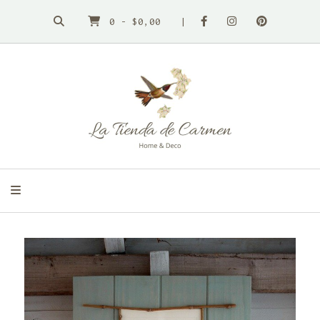
0
-
$0,00