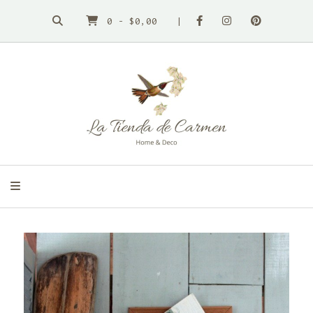
0
-
$0,00