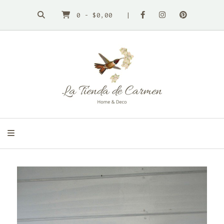
0
-
$0,00