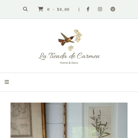
0
-
$0,00