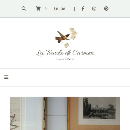
0
-
$0,00